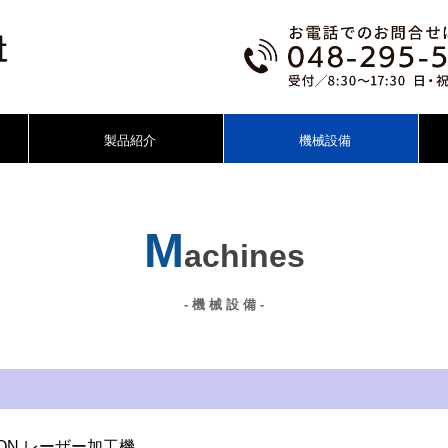
製品紹介
機械設備
M
achines
- 機 械 設 備 -
MPION レーザー加工機