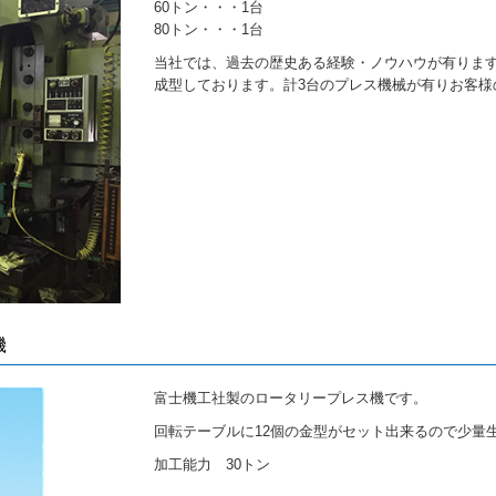
60トン・・・1台
80トン・・・1台
当社では、過去の歴史ある経験・ノウハウが有りま
成型しております。計3台のプレス機械が有りお客
機
富士機工社製のロータリープレス機です。
回転テーブルに12個の金型がセット出来るので少量
加工能力 30トン