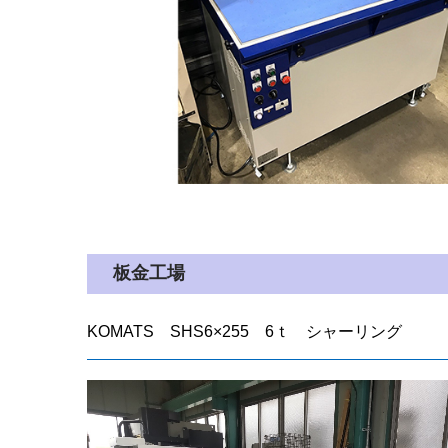
板金工場
KOMATS
SHS6
×
255
6
ｔ シャーリング