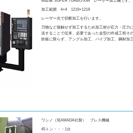
Mazak SUPER TURBO-X44 レーザー加工機です。
加工範囲 4×4 1219×1219
レーザー光で切断加工を行います。
刃物など接触せず加工するため加工材が応力・圧力に
送することで従来、必要であった金型の作成工程そ
鉄板に限らず、アングル加工、パイプ加工、鋼材加
ワシノ（現AMADA社製） プレス機械
45トン・・・1台