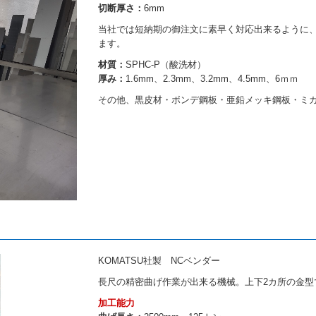
切断厚さ：
6mm
当社では短納期の御注文に素早く対応出来るように、
ます。
材質：
SPHC-P（酸洗材）
厚み：
1.6mm
、
2.3mm
、
3.2mm
、
4.5mm
、
6
ｍｍ
その他、黒皮材・ボンデ鋼板・亜鉛メッキ鋼板・ミガ
KOMATSU社製 NCベンダー
長尺の精密曲げ作業が出来る機械。上下2カ所の金型
加工能力